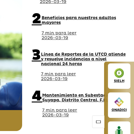
2026-03-19
2
Beneficios para nuestros adultos
mayores
7 min para leer
2026-03-19
3
Línea de Reportes de la UTCD atiende
y resuelve incidencias a nivel
nacional 24 horas
7 min para leer
2026-03-19
SIELH
4
Mantenimiento en Subestación
Suyapa, Distrito Central, F.M.
7 min para leer
ONADICI
2026-03-19