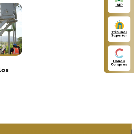
IAIP
Tribunal
Superior
Hondu
Compras
los