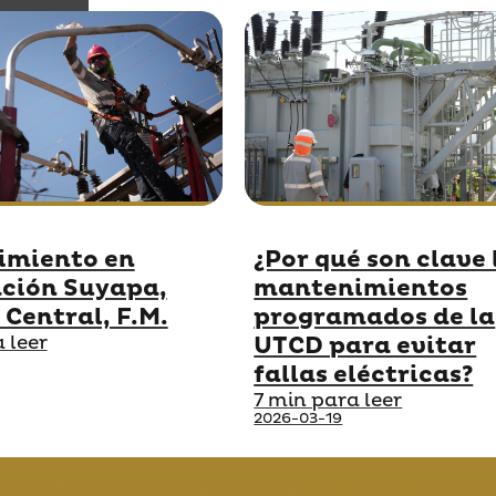
imiento en
¿Por qué son clave 
ción Suyapa,
mantenimientos
 Central, F.M.
programados de la
 leer
UTCD para evitar
fallas eléctricas?
7 min para leer
2026-03-19