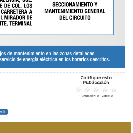
Califique esta
Publicación
Puntuación:
0
/ Votos:
0
edIn