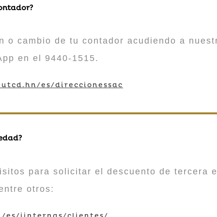
contador?
n o cambio de tu contador acudiendo a nuestr
App en el 9440-1515.
utcd.hn/es/direccionessac
 edad?
sitos para solicitar el descuento de tercera e
entre otros:
/es/iinternas/clientes/