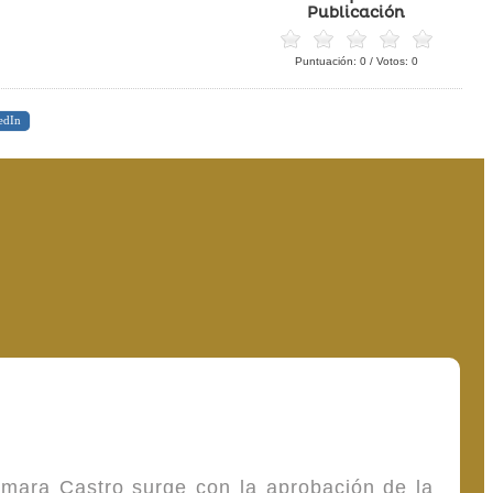
Publicación
Puntuación:
0
/ Votos:
0
edIn
omara Castro surge con la aprobación de la