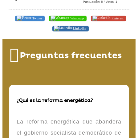
Puntuación:
5
/ Votos:
1
Twitter
Whatsapp
Pinterest
LinkedIn
Preguntas frecuentes
¿Qué es la reforma energética?
La reforma energética que abandera
el gobierno socialista democrático de