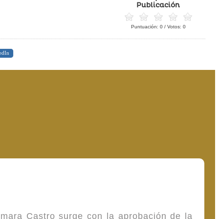
Publicación
Puntuación:
0
/ Votos:
0
edIn
omara Castro surge con la aprobación de la