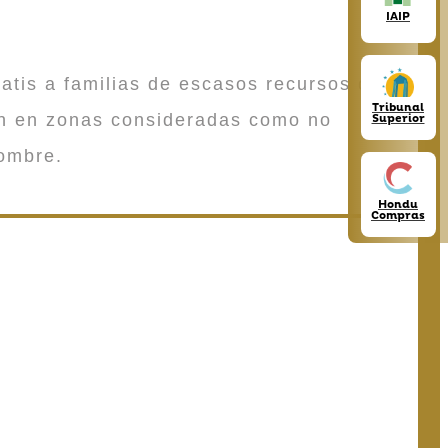
IAIP
atis a familias de escasos recursos que
Tribunal
en en zonas consideradas como no
Superior
ombre.
Hondu
Compras