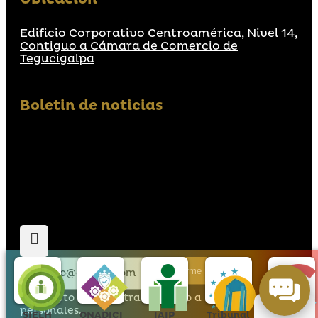
Edificio Corporativo Centroamérica, Nivel 14,
Contiguo a Cámara de Comercio de
Tegucigalpa
Boletin de noticias
Suscribirme
Acepto que den tratamiento a mis datos
personales.
SIELH
ONADICI
IAIP
Tribunal
Hondu