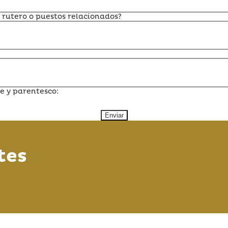
 rutero o puestos relacionados?
e y parentesco:
Enviar
tes