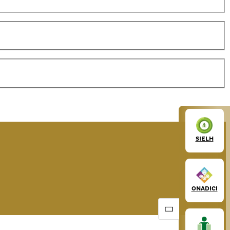
SIELH
ONADICI