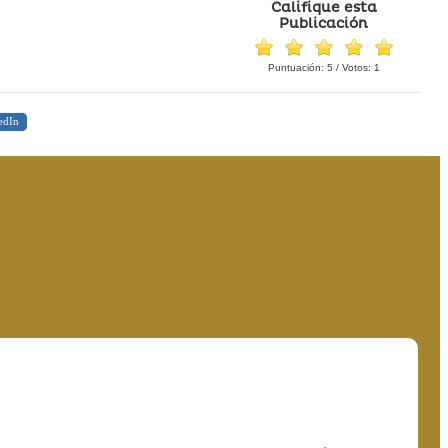
Califique esta
Publicación
Puntuación:
5
/ Votos:
1
edIn