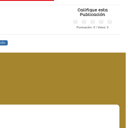
Califique esta
Publicación
Puntuación:
0
/ Votos:
0
edIn