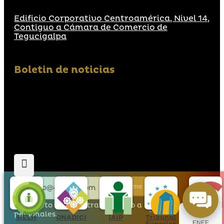
Edificio Corporativo Centroamérica, Nivel 14,
Contiguo a Cámara de Comercio de
Tegucigalpa
Boletin de noticias
Suscribirme
Acepto que den tratamiento a mis datos
personales.
SIELH
ONADICI
IAIP
Tribunal
Hondu