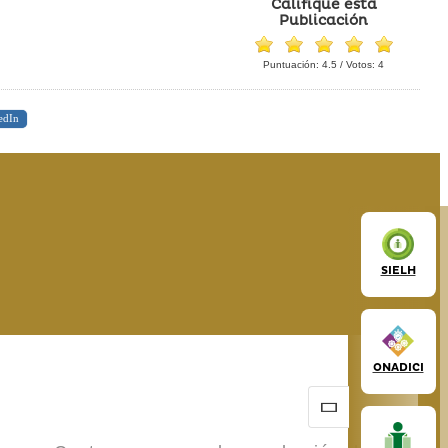
Califique esta
Publicación
Puntuación:
4.5
/ Votos:
4
edIn
SIELH
ONADICI