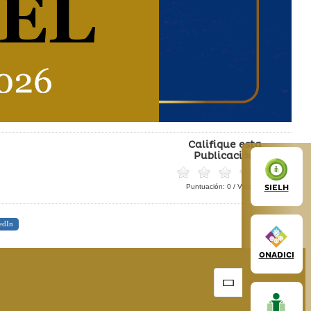
Califique esta
Publicación
Puntuación:
0
/ Votos:
0
SIELH
edIn
ONADICI