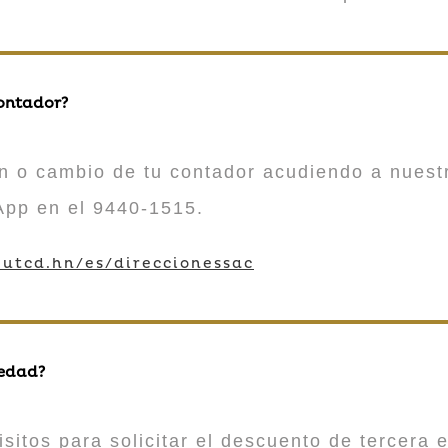
contador?
n o cambio de tu contador acudiendo a nuestr
App en el 9440-1515.
utcd.hn/es/direccionessac
 edad?
sitos para solicitar el descuento de tercera e