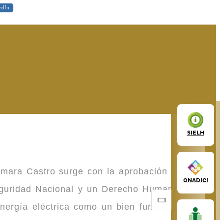
edIn
SIELH
omara Castro surge con la aprobación de la
ONADICI
Seguridad Nacional y un Derecho Humano de
energía eléctrica como un bien fundamental