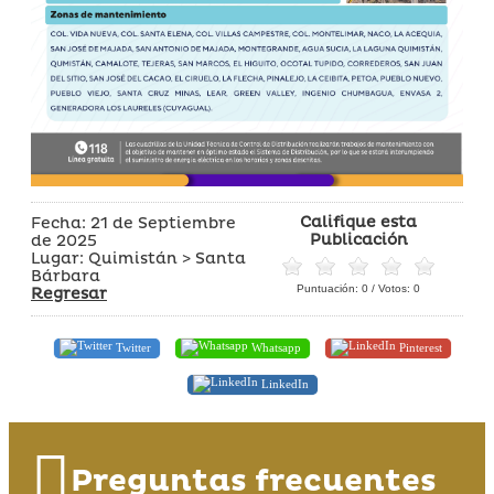
Califique esta
Fecha: 21 de Septiembre
Publicación
de 2025
Lugar: Quimistán > Santa
Bárbara
Puntuación:
0
/ Votos:
0
Regresar
Twitter
Whatsapp
Pinterest
LinkedIn
Preguntas frecuentes