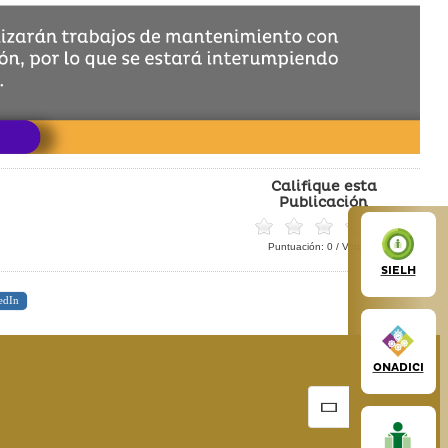
Califique esta
Publicación
Puntuación:
0
/ Votos:
0
SIELH
edIn
ONADICI