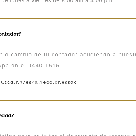
o de lunes a viernes de 8:00 am a 4:00 pm
contador?
n o cambio de tu contador acudiendo a nuestr
App en el 9440-1515.
utcd.hn/es/direccionessac
 edad?