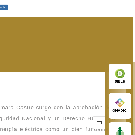
edIn
SIELH
omara Castro surge con la aprobación de la
ONADICI
Seguridad Nacional y un Derecho Humano de
energía eléctrica como un bien fundamental