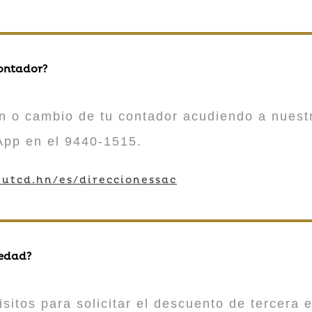
contador?
n o cambio de tu contador acudiendo a nuestr
App en el 9440-1515.
utcd.hn/es/direccionessac
 edad?
sitos para solicitar el descuento de tercera e