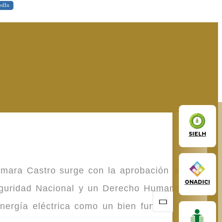
edIn
SIELH
omara Castro surge con la aprobación de la
ONADICI
Seguridad Nacional y un Derecho Humano de
energía eléctrica como un bien fundamental