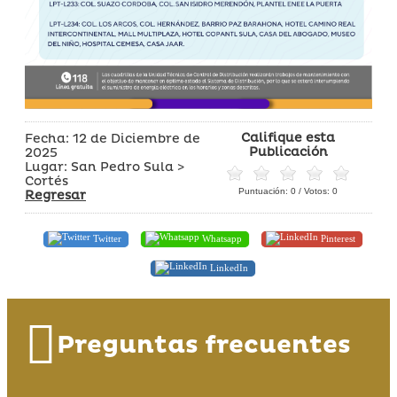
Califique esta
Fecha: 12 de Diciembre de
Publicación
2025
Lugar: San Pedro Sula >
Cortés
Puntuación:
0
/ Votos:
0
Regresar
Twitter
Whatsapp
Pinterest
LinkedIn
Preguntas frecuentes