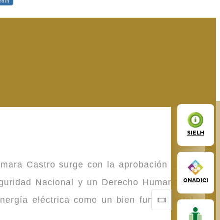
edIn
SIELH
omara Castro surge con la aprobación de la
ONADICI
Seguridad Nacional y un Derecho Humano de
energía eléctrica como un bien fundamental