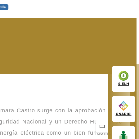
edIn
SIELH
omara Castro surge con la aprobación de la
ONADICI
Seguridad Nacional y un Derecho Humano de
energía eléctrica como un bien fundamental