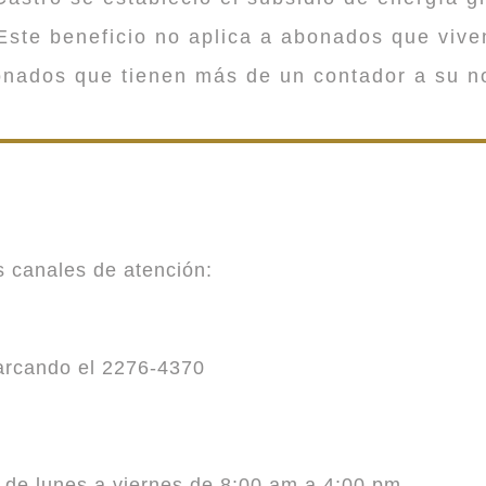
ste beneficio no aplica a abonados que viv
onados que tienen más de un contador a su n
es canales de atención:
marcando el 2276-4370
o de lunes a viernes de 8:00 am a 4:00 pm