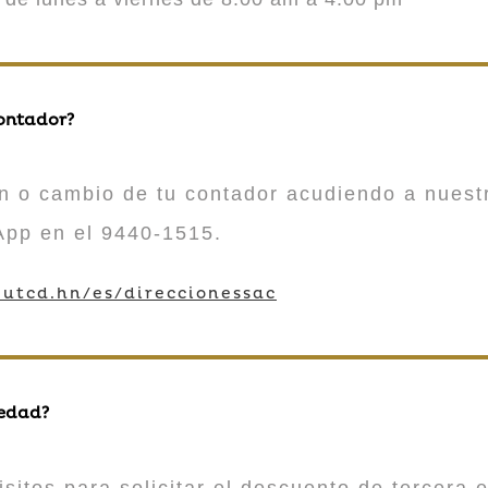
contador?
n o cambio de tu contador acudiendo a nuestr
App en el 9440-1515.
utcd.hn/es/direccionessac
 edad?
sitos para solicitar el descuento de tercera e