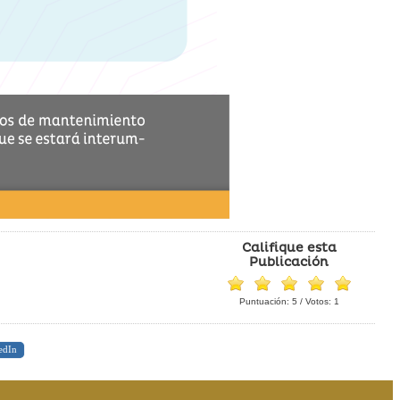
Califique esta
Publicación
Puntuación:
5
/ Votos:
1
edIn