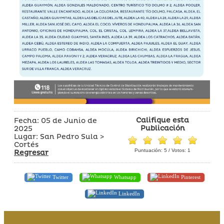
Califique esta
Fecha: 05 de Junio de
Publicación
2025
Lugar: San Pedro Sula >
Cortés
Puntuación:
5
/ Votos:
1
Regresar
Twitter
Whatsapp
Pinterest
LinkedIn