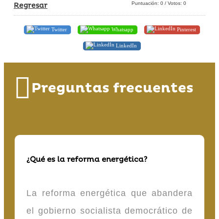
Puntuación:
0
/ Votos:
0
Regresar
Twitter
Whatsapp
Pinterest
LinkedIn
Preguntas frecuentes
¿Qué es la reforma energética?
La reforma energética que abandera
el gobierno socialista democrático de