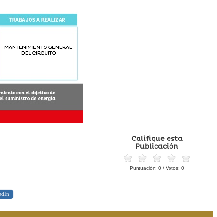
Califique esta
Publicación
Puntuación:
0
/ Votos:
0
edIn