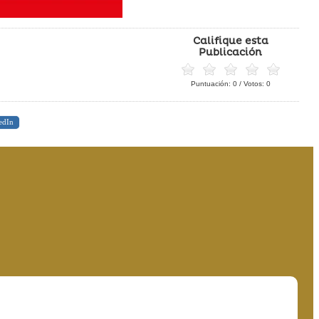
Califique esta
Publicación
Puntuación:
0
/ Votos:
0
edIn