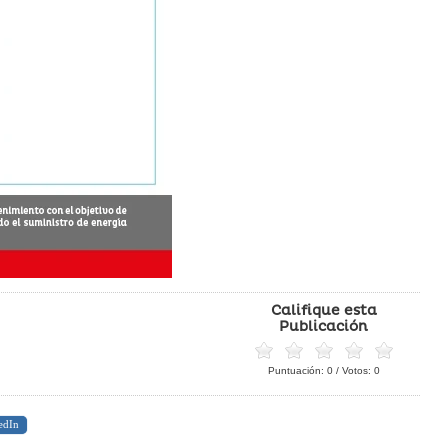
Califique esta
Publicación
Puntuación:
0
/ Votos:
0
edIn