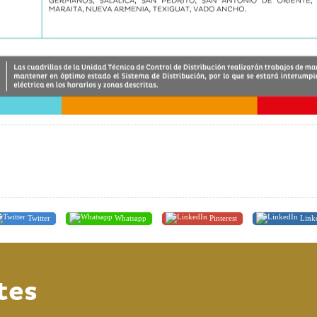
Twitter
Whatsapp
Pinterest
Link
tes