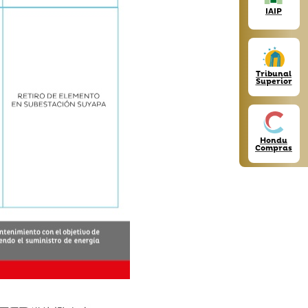
IAIP
Tribunal
Superior
Hondu
Compras