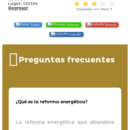
Lugar: Cortés
Regresar
Puntuación:
3.4
/ Votos:
5
Twitter
Whatsapp
Pinterest
LinkedIn
Preguntas frecuentes
¿Qué es la reforma energética?
La reforma energética que abandera