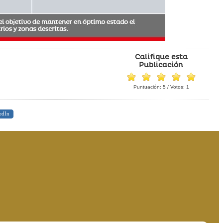
Califique esta
Publicación
Puntuación:
5
/ Votos:
1
edIn