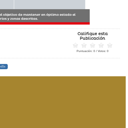
Califique esta
Publicación
Puntuación:
0
/ Votos:
0
edIn