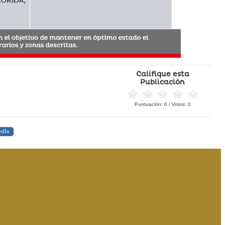
Califique esta
Publicación
Puntuación:
0
/ Votos:
0
edIn