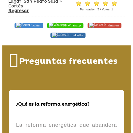
Lugar: San Pedro Sula >
Cortés
Puntuación:
5
/ Votos:
1
Regresar
Twitter
Whatsapp
Pinterest
LinkedIn
Preguntas frecuentes
¿Qué es la reforma energética?
La reforma energética que abandera