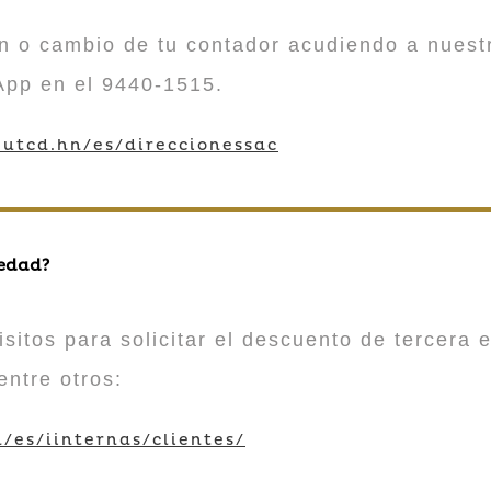
n o cambio de tu contador acudiendo a nuestr
App en el 9440-1515.
utcd.hn/es/direccionessac
 edad?
sitos para solicitar el descuento de tercera e
entre otros:
/es/iinternas/clientes/