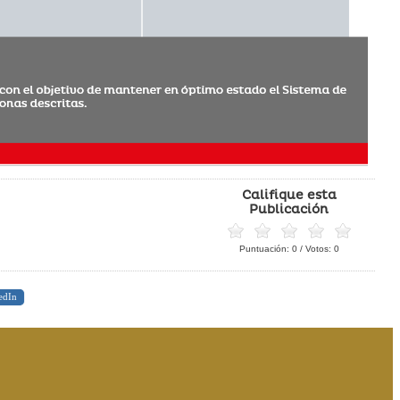
Califique esta
Publicación
Puntuación:
0
/ Votos:
0
edIn