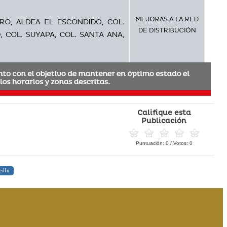
Califique esta
Publicación
Puntuación:
0
/ Votos:
0
edIn