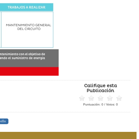
Califique esta
Publicación
Puntuación:
0
/ Votos:
0
edIn