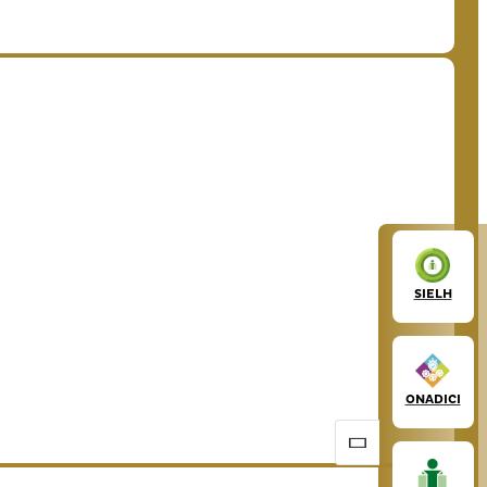
SIELH
ONADICI