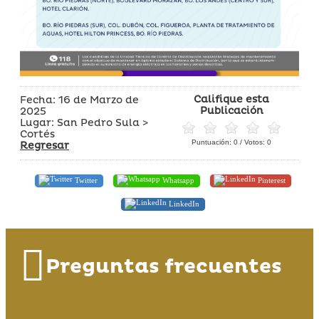
Califique esta
Fecha: 16 de Marzo de
Publicación
2025
Lugar: San Pedro Sula >
Cortés
Puntuación:
0
/ Votos:
0
Regresar
Twitter
Whatsapp
Pinterest
LinkedIn
Preguntas frecuentes