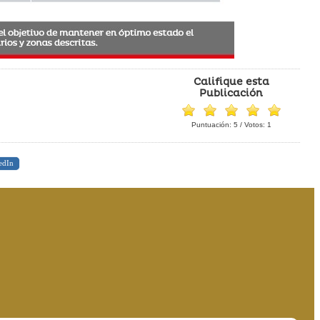
Califique esta
Publicación
Puntuación:
5
/ Votos:
1
edIn