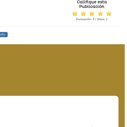
Califique esta
Publicación
Puntuación:
5
/ Votos:
1
edIn