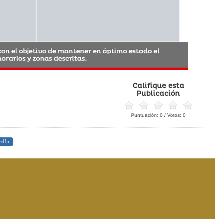
Califique esta
Publicación
Puntuación:
0
/ Votos:
0
edIn