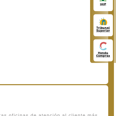
IAIP
Tribunal
Superior
Hondu
Compras
as oficinas de atención al cliente más