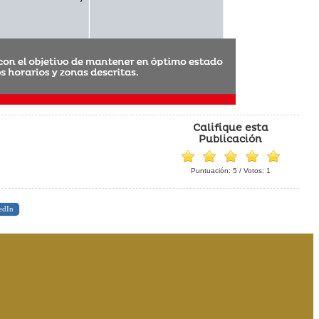
Califique esta
Publicación
Puntuación:
5
/ Votos:
1
edIn