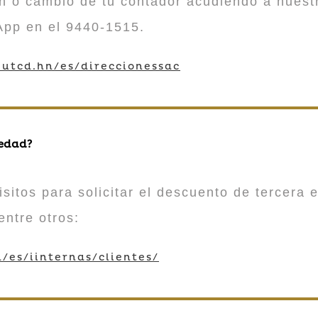
n o cambio de tu contador acudiendo a nuestr
App en el 9440-1515.
utcd.hn/es/direccionessac
 edad?
sitos para solicitar el descuento de tercera e
entre otros:
/es/iinternas/clientes/