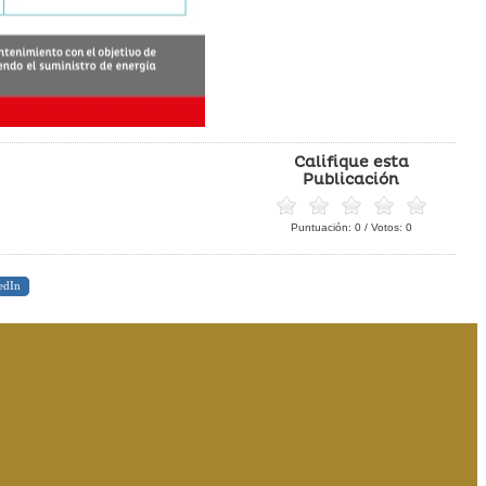
Califique esta
Publicación
Puntuación:
0
/ Votos:
0
edIn