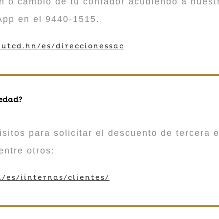
n o cambio de tu contador acudiendo a nuestr
App en el 9440-1515.
utcd.hn/es/direccionessac
 edad?
sitos para solicitar el descuento de tercera e
entre otros:
/es/iinternas/clientes/