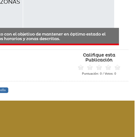
Califique esta
Publicación
Puntuación:
0
/ Votos:
0
edIn