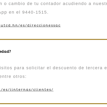
n o cambio de tu contador acudiendo a nuestr
App en el 9440-1515.
utcd.hn/es/direccionessac
 edad?
sitos para solicitar el descuento de tercera e
entre otros:
/es/iinternas/clientes/