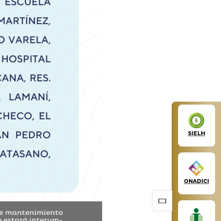
SIELH
ONADICI