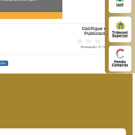
IAIP
Califique esta
Tribunal
Publicación
Superior
Puntuación:
0
/ Votos:
0
Hondu
edIn
Compras