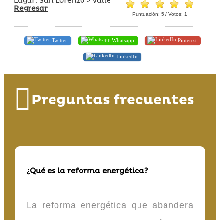
Lugar: San Lorenzo > Valle
Regresar
Puntuación:
5
/ Votos:
1
Twitter
Whatsapp
Pinterest
LinkedIn
Preguntas frecuentes
¿Qué es la reforma energética?
La reforma energética que abandera