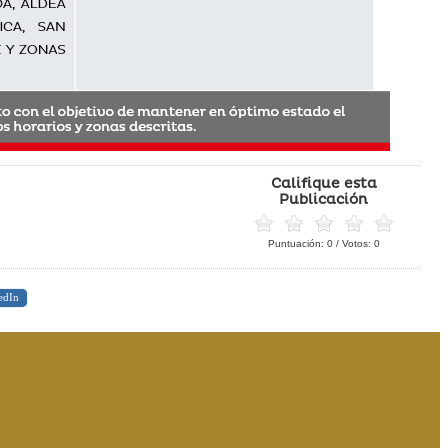
Califique esta
Publicación
Puntuación:
0
/ Votos:
0
edIn