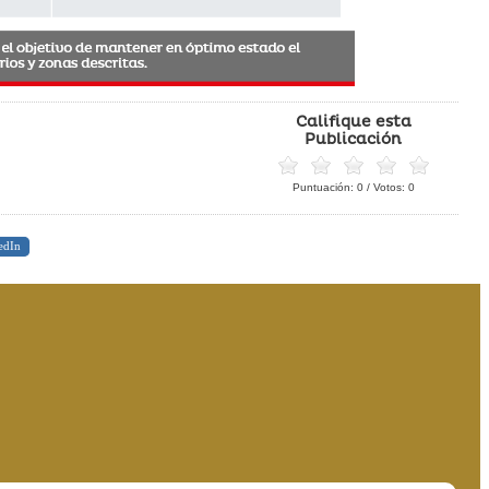
Califique esta
Publicación
Puntuación:
0
/ Votos:
0
edIn