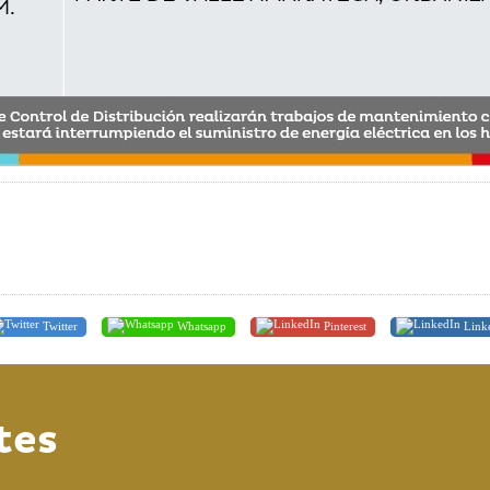
Twitter
Whatsapp
Pinterest
Link
tes