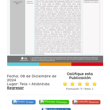
Califique esta
Fecha: 08 de Diciembre de
Publicación
2024
Lugar: Tela > Atlántida
Regresar
Puntuación:
5
/ Votos:
1
Twitter
Whatsapp
Pinterest
LinkedIn