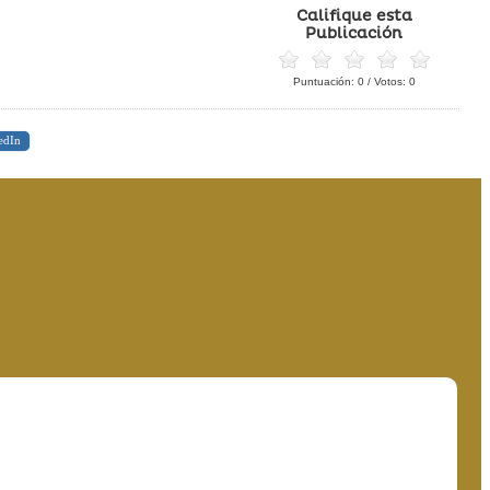
Califique esta
Publicación
Puntuación:
0
/ Votos:
0
edIn